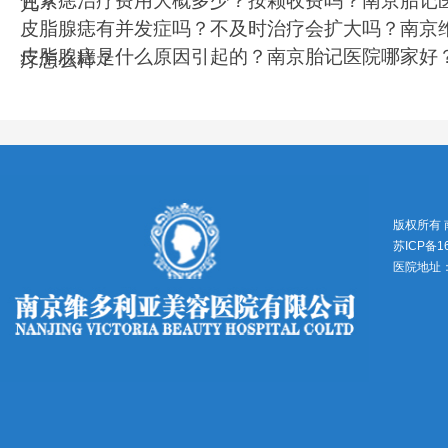
色素痣治疗费用大概多少？按颗收费吗？南京胎记
几？
皮脂腺痣有并发症吗？不及时治疗会扩大吗？南京
皮脂腺痣是什么原因引起的？南京胎记医院哪家好
疗怎么样？
版权所有
苏ICP备1
医院地址