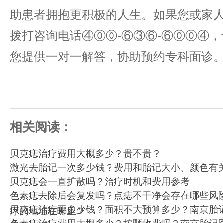
助患者拥抱更积极的人生。如果您或家
拨打咨询电话④⓪⓪-⑥③⑥-⑥⓪⓪④
您提供一对一解答，协助预约专科面诊
相关阅读：
贝克痣治疗费用大概多少？贵不贵？
激光去胎记一次多少钱？费用和胎记大小、颜色有
贝克痣会一直扩散吗？治疗时机和费用参考
色素痣去除后会复发吗？点痣不干净会存在哪些风
贝克痣治疗要多少钱？面积不大预算多少？南京胎
疗的地址在哪里？