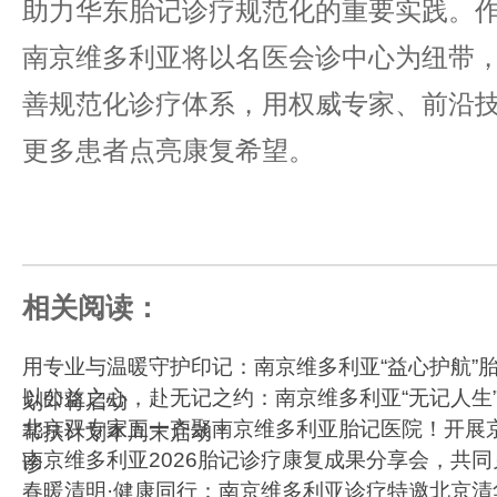
助力华东胎记诊疗规范化的重要实践。
南京维多利亚将以名医会诊中心为纽带
善规范化诊疗体系，用权威专家、前沿
更多患者点亮康复希望。
相关阅读：
用专业与温暖守护印记：南京维多利亚“益心护航”
以公益之心，赴无记之约：南京维多利亚“无记人生
划即将启动
北京双专家五一齐聚南京维多利亚胎记医院！开展
帮扶计划本周末启动！
南京维多利亚2026胎记诊疗康复成果分享会，共
诊
春暖清明·健康同行：南京维多利亚诊疗特邀北京清