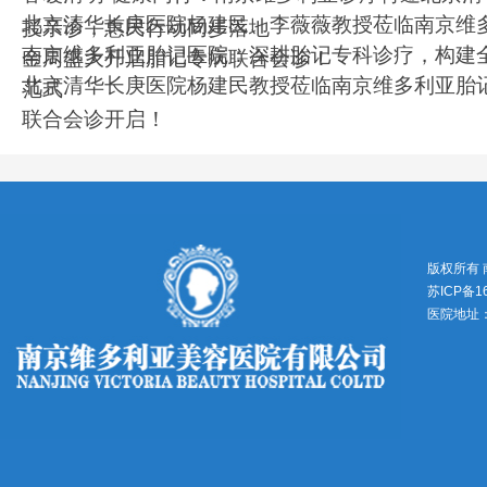
北京清华长庚医院杨建民、李薇薇教授莅临南京维
授亲诊，惠民行动同步落地
南京维多利亚胎记医院：深耕胎记专科诊疗，构建
金周盛大开启胎记专病联合会诊！
北京清华长庚医院杨建民教授莅临南京维多利亚胎
范式
联合会诊开启！
版权所有
苏ICP备1
医院地址