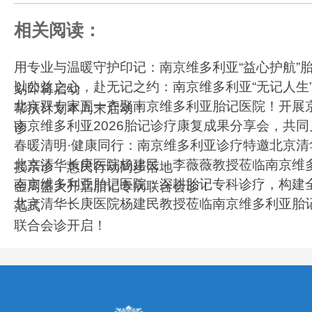
相关阅读：
用专业与温暖守护印记：南京维多利亚“益心护航”
以公益之心，赴无记之约：南京维多利亚“无记人生
划即将启动
北京双专家五一齐聚南京维多利亚胎记医院！开展
帮扶计划本周末启动！
南京维多利亚2026胎记诊疗康复成果分享会，共
诊
春暖清明·健康同行：南京维多利亚诊疗特邀北京清
北京清华长庚医院杨建民、李薇薇教授莅临南京维
授亲诊，惠民行动同步落地
南京维多利亚胎记医院：深耕胎记专科诊疗，构建
金周盛大开启胎记专病联合会诊！
北京清华长庚医院杨建民教授莅临南京维多利亚胎
范式
联合会诊开启！