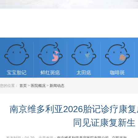
宝宝胎记
鲜红斑痣
太田痣
咖啡斑
您的位置：
首页
>
医院概况
>
新闻动态
南京维多利亚2026胎记诊疗康
同见证康复新生