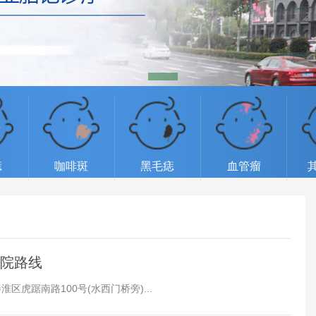
痣
咖啡斑
黑毛痣
血管瘤
来院路线
虎踞南路100号(水西门桥旁)...