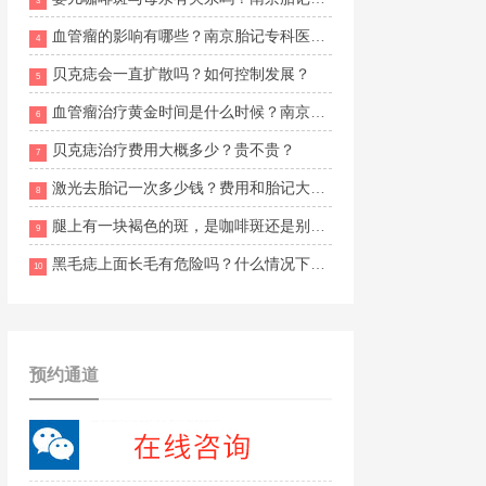
3
血管瘤的影响有哪些？南京胎记专科医院排名
4
贝克痣会一直扩散吗？如何控制发展？
5
血管瘤治疗黄金时间是什么时候？南京维多利亚胎记诊疗地址在哪？
6
贝克痣治疗费用大概多少？贵不贵？
7
激光去胎记一次多少钱？费用和胎记大小、颜色有关吗？
8
腿上有一块褐色的斑，是咖啡斑还是别的？
9
黑毛痣上面长毛有危险吗？什么情况下要尽快就医？
10
预约通道