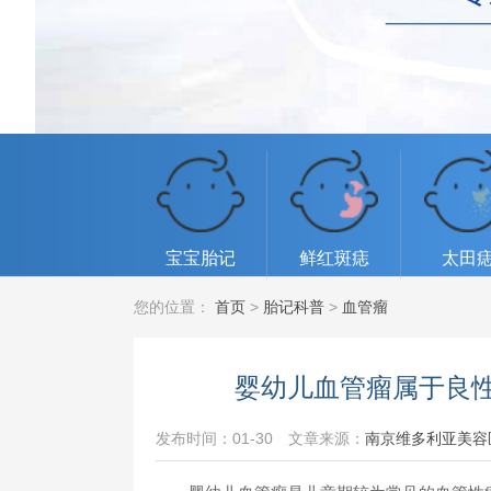
宝宝胎记
鲜红斑痣
太田
您的位置：
首页
>
胎记科普
>
血管瘤
婴幼儿血管瘤属于良
发布时间：01-30
文章来源：
南京维多利亚美容