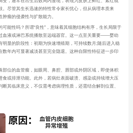
变，通常在出生后数周内显现，表现为皮肤上鲜红、紫红或
肢。尽管其生长迅速的特性常令家长忧心，但从病理本质来
性肿瘤的侵袭性与扩散能力。
能性吗？所谓“良性”，意味着其细胞结构有序，生长局限于
过血液或淋巴系统播散至远端器官。这一点至关重要——婴幼
有明显的阶段性：初期为快速增殖期，可持续数月;随后进入稳
1
在数年内可显著减淡甚至完全隐退。这种自限性特征进一步印
部位的血管瘤，如眼周、鼻腔、唇部或外阴区域，即使体积
进食或排泄功能。此外，若病灶表面破溃、感染或持续增大压
判断其临床意义，不仅需考虑病理性质，还需结合解剖位置、