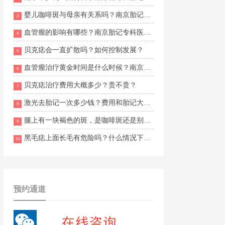
婴儿咖啡斑与母亲有关系吗？南京胎记专科医院排名
3
血管瘤的影响有哪些？南京胎记专科医院排名
4
贝克痣会一直扩散吗？如何控制发展？
5
血管瘤治疗黄金时间是什么时候？南京维多利亚胎记诊疗地址在哪？
6
贝克痣治疗费用大概多少？贵不贵？
7
激光去胎记一次多少钱？费用和胎记大小、颜色有关吗？
8
腿上有一块褐色的斑，是咖啡斑还是别的？
9
黑毛痣上面长毛有危险吗？什么情况下要尽快就医？
10
预约通道