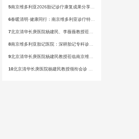
5
南京维多利亚2026胎记诊疗康复成果分享会，共同见证康复新生
6
春暖清明·健康同行：南京维多利亚诊疗特邀北京清华长庚李薇薇教授亲诊，惠民行动同步落地
7
北京清华长庚医院杨建民、李薇薇教授莅临南京维多利亚，国庆黄金周盛大开启胎记专病联合会诊！
8
南京维多利亚胎记医院：深耕胎记专科诊疗，构建全龄健康管理新范式
9
北京清华长庚医院杨建民教授莅临南京维多利亚胎记诊疗，本周末联合会诊开启！
10
北京清华长庚医院杨建民教授领衔会诊 国家级公益基金助力胎记患儿健康行动在宁启动